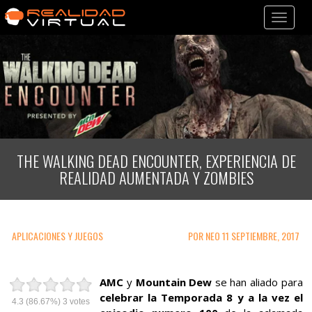
Toggle
navigatio
THE WALKING DEAD ENCOUNTER, EXPERIENCIA DE
REALIDAD AUMENTADA Y ZOMBIES
APLICACIONES Y JUEGOS
POR NEO 11 SEPTIEMBRE, 2017
Haz
Haz
Haz
AMC
y
Mountain Dew
se han aliado para
clic
clic
clic
celebrar la Temporada 8 y a la vez el
para
para
para
4.3
(86.67%)
3
votes