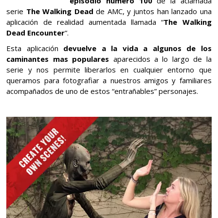
episodio numero 100
de la aclamada
compartir
compartir
compartir
serie
The Walking Dead
de AMC, y juntos han lanzado una
en
en
en
aplicación de realidad aumentada llamada “
The Walking
Twitter
Facebook
Google+
Dead Encounter
“.
(Se
(Se
(Se
abre
abre
abre
Esta aplicación
devuelve a la vida a algunos de los
en
en
en
caminantes mas populares
aparecidos a lo largo de la
una
una
una
serie y nos permite liberarlos en cualquier entorno que
ventana
ventana
ventana
queramos para fotografiar a nuestros amigos y familiares
nueva)
nueva)
nueva)
acompañados de uno de estos “entrañables” personajes.